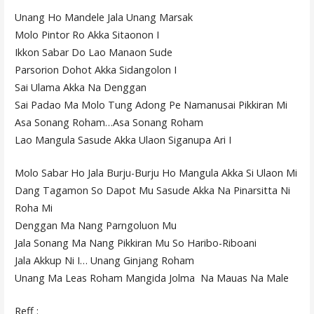
Unang Ho Mandele Jala Unang Marsak
Molo Pintor Ro Akka Sitaonon I
Ikkon Sabar Do Lao Manaon Sude
Parsorion Dohot Akka Sidangolon I
Sai Ulama Akka Na Denggan
Sai Padao Ma Molo Tung Adong Pe Namanusai Pikkiran Mi
Asa Sonang Roham…Asa Sonang Roham
Lao Mangula Sasude Akka Ulaon Siganupa Ari I
Molo Sabar Ho Jala Burju-Burju Ho Mangula Akka Si Ulaon Mi
Dang Tagamon So Dapot Mu Sasude Akka Na Pinarsitta Ni
Roha Mi
Denggan Ma Nang Parngoluon Mu
Jala Sonang Ma Nang Pikkiran Mu So Haribo-Riboani
Jala Akkup Ni I… Unang Ginjang Roham
Unang Ma Leas Roham Mangida Jolma Na Mauas Na Male
Reff :