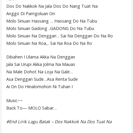
Dos Do Nakkok Na Jala Dos Do Nang Tuat Na
Anggo Di Parngoluan On
Molo Sinuan Hassang … Hassang Do Na Tubu
Molo Sinuan Gadong ..GADONG Do Na Tubu
Molo Sinuan Na Denggan .. Sai Na Denggan Do Na Ro
Molo Sinuan Na Roa,.. Sai Na Roa Do Na Ro
Dibahen I Ulama Akka Na Denggan
Jala Sai Urupi Akka Jolma Na Mauas
Na Male Dohot Na Loja Na Gale…
Asa Denggan Sude…Asa Renta Sude
Ai On Do Hinalomohon Ni Tuhan I
Music~~
Back To— MOLO Sabar…
#End Lirik Lagu Batak – Dos Nakkok Na Dos Tuat Na