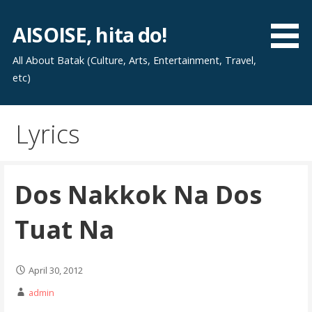
Skip
to
AISOISE, hita do!
content
All About Batak (Culture, Arts, Entertainment, Travel,
etc)
Lyrics
Dos Nakkok Na Dos
Tuat Na
April 30, 2012
admin