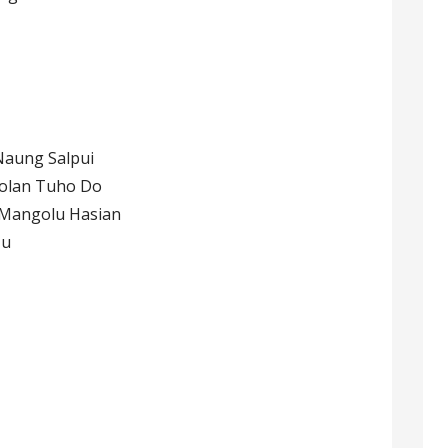
n
Naung Salpui
olan Tuho Do
 Mangolu Hasian
Mu