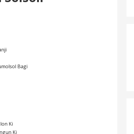
nji
umolsol Bagi
lon Ki
ngun Ki