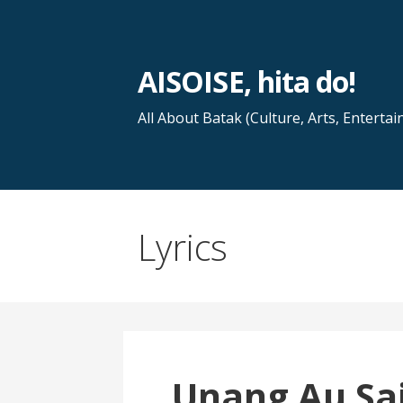
Skip
to
content
AISOISE, hita do!
All About Batak (Culture, Arts, Entertai
Lyrics
Unang Au Sai