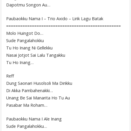
Dapotmu Songon Au…
Paubaokku Nama I – Trio Axido – Lirik Lagu Batak
=================================================
Molo Huingot Do…
Sude Pangalahokku
Tu Ho Inang Ni Gellekku
Nasai Jotjot Sai Lalu Tangakku
Tu Ho Inang…
Reff
Dung Saonari Husolsoli Ma Dirikku
Di Akka Pambahenakki…
Unang Be Sai Manarita Ho Tu Au
Pasabar Ma Roham…
Paubaokku Nama I Ale Inang
Sude Pangalahokku…