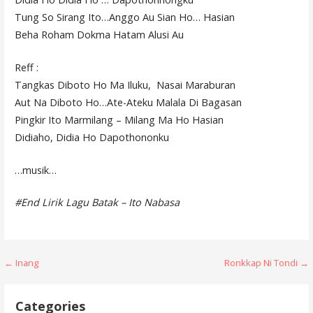
Tung So Sirang Ito…Anggo Au Sian Ho… Hasian
Beha Roham Dokma Hatam Alusi Au
Reff :
Tangkas Diboto Ho Ma Iluku, Nasai Maraburan
Aut Na Diboto Ho…Ate-Ateku Malala Di Bagasan
Pingkir Ito Marmilang – Milang Ma Ho Hasian
Didiaho, Didia Ho Dapothononku
…musik…
#End Lirik Lagu Batak – Ito Nabasa
Post
← Inang
Ronkkap Ni Tondi →
navigation
Categories