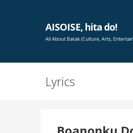
Skip
to
content
AISOISE, hita do!
All About Batak (Culture, Arts, Entertai
Lyrics
Boanonku D